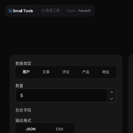
Small Tools
Small Tools
其他工具
其他工具
Tools
Tools
›
›
FakeAPI
FakeAPI
数据类型
用户
文章
评论
产品
地址
数量
包含字段
输出格式
JSON
CSV