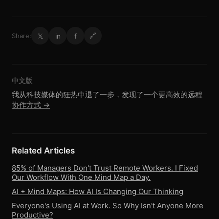
𝕏
in
f
Share:
🔗
中文版
我从科技媒体的狂热中退了一步，发现了一个更高效的远程
协作方式 →
Related Articles
85% of Managers Don't Trust Remote Workers. I Fixed
Our Workflow With One Mind Map a Day.
AI + Mind Maps: How AI Is Changing Our Thinking
Everyone's Using AI at Work. So Why Isn't Anyone More
Productive?