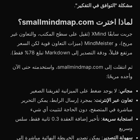
مشكلة "التوافق في التفكير"
.
لماذا اخترت smallmindmap.com؟
جربت سابقًا XMind (ثقيل على سطح المكتب، والتعاون غير
مريح)، و MindMeister (ميزات التعاون قوية لكن السعر
مرتفع قليلاً، ودقة التصدير إلى Markdown تبلغ 78% فقط).
ثم انتقلت إلى smallmindmap.com، واستخدمته حتى الآن
وأجده مريحًا:
مجاني
: لا يوجد ضغط على الميزانية لفريقنا الصغير
تعاون عبر الإنترنت
: بمجرد إرسال الرابط، يمكن التحرير
مباشرة في المتصفح، دون الحاجة لتثبيت أي شيء
استجابة سريعة
: تأخير إضافة العقدة 0.3 ثانية فقط، سلس
وسريع
سهولة التصدير
: يمكن تصدير الخريطة النهائية مباشرة إلى