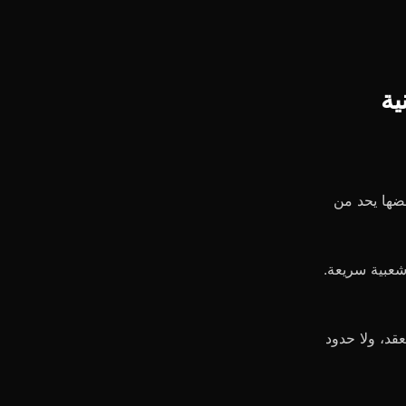
ية
عضها يحد من
شعبية سريعة.
للعقد، ولا حدود