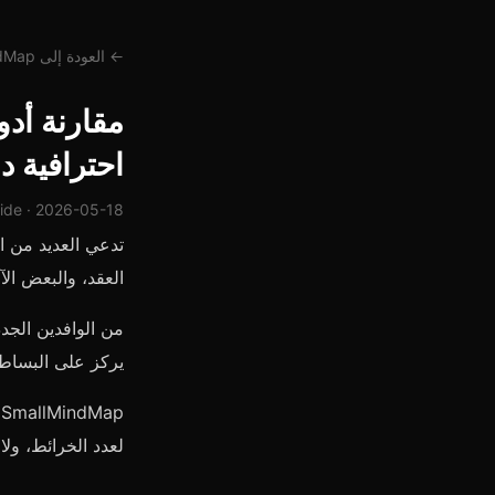
← العودة إلى SmallMindMap
مقارنة أدو
احترافية 
uide · 2026-05-18
تدعي العديد من ال
العقد، والبعض الآ
من الوافدين الجد
يركز على البساطة
p
لعدد الخرائط، ولا