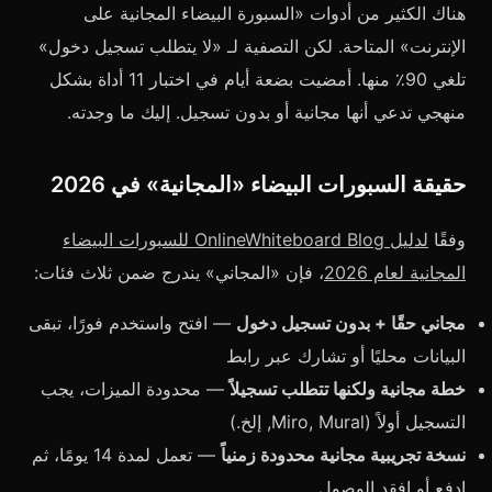
هناك الكثير من أدوات «السبورة البيضاء المجانية على
الإنترنت» المتاحة. لكن التصفية لـ «لا يتطلب تسجيل دخول»
تلغي 90٪ منها. أمضيت بضعة أيام في اختبار 11 أداة بشكل
منهجي تدعي أنها مجانية أو بدون تسجيل. إليك ما وجدته.
حقيقة السبورات البيضاء «المجانية» في 2026
وفقًا
لدليل OnlineWhiteboard Blog للسبورات البيضاء
المجانية لعام 2026
، فإن «المجاني» يندرج ضمن ثلاث فئات:
مجاني حقًا + بدون تسجيل دخول
— افتح واستخدم فورًا، تبقى
البيانات محليًا أو تشارك عبر رابط
خطة مجانية ولكنها تتطلب تسجيلاً
— محدودة الميزات، يجب
التسجيل أولاً (Miro, Mural, إلخ.)
نسخة تجريبية مجانية محدودة زمنياً
— تعمل لمدة 14 يومًا، ثم
ادفع أو افقد الوصول