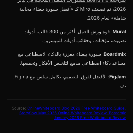
لمراجعة Boardmix للسبورات البيضاء المجانية في يناير
2026
، تم تصنيف Miro كـ «أفضل سبورة بيضاء مجانية
شاملة» لعام 2026.
Mural
: قوة ورش العمل. أكثر من 300 قالب، أدوات
تصويت، مؤقتات، وحقائب أدوات للميسرين.
Boardmix
: سبورة بيضاء معززة بالذكاء الاصطناعي مع
مساعد ذكاء اصطناعي مدمج لتلخيص الأفكار وتجميعها.
FigJam
: الأفضل لفرق التصميم، تكامل سلس مع Figma،
تف
Source:
OnlineWhiteboard Blog 2026 Free Whiteboard Guide,
Storyflow May 2026 Online Whiteboard Review, Boardmix
January 2026 Free Whiteboard Review