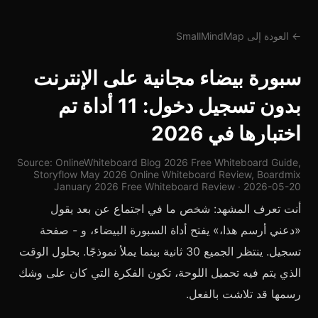
← العودة إلى SmallMindMap
سبورة بيضاء مجانية على الإنترنت
بدون تسجيل دخول: 11 أداة تم
اختبارها في 2026
Source: OnlineWhiteboard Blog 2026 Free Whiteboard Guide,
Storyflow May 2026 Online Whiteboard Review, Boardmix
January 2026 Free Whiteboard Review · 2026-05-20
أنت تعرف المشهد: شخص ما في اجتماع عن بعد يقول
«دعني أرسم هذا،» يفتح أداة السبورة البيضاء، و - صفحة
تسجيل. ينتظر الجميع 30 ثانية بينما يملأ نموذجًا. بحلول الوقت
الذي يتم فيه تحميل اللوحة، تكون الفكرة التي كان على وشك
رسمها قد تلاشت بالفعل.