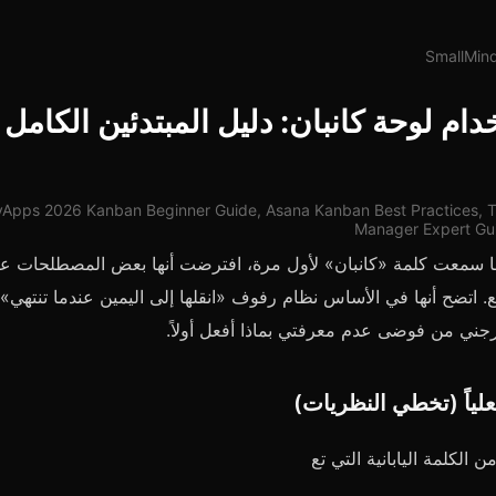
دام لوحة كانبان: دليل المبتدئين الكامل 
pps 2026 Kanban Beginner Guide, Asana Kanban Best Practices, The
Manager Expert Gu
ا سمعت كلمة «كانبان» لأول مرة، افترضت أنها بعض المصطلحات عا
. اتضح أنها في الأساس نظام رفوف «انقلها إلى اليمين عندما تنتهي».
رجني من فوضى عدم معرفتي بماذا أفعل أولاً.
علياً (تخطي النظريات)
ن الكلمة اليابانية التي تع