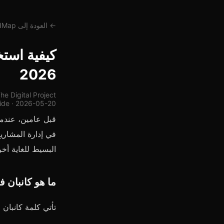
← العودة إلى SmallMindMap
كيفية استخ
2026
 Digital Project
ide · 2026-05-20
قبل عامين، عندم
في إدارة المشاريع
البسيط للغاية أخ
ما هو كانبان ف
تأتي كلمة كانبان م