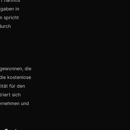
rt nahtlos
fgaben in
m spricht
durch
 gewonnen, die
die kostenlose
ität für den
riert sich
bernehmen und