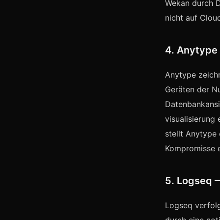
Wekan durch Da
nicht auf Clou
4. Anytype 
Anytype zeichn
Geräten der Nu
Datenbankansic
visualisierung
stellt Anytype
Kompromisse e
5. Logseq 
Logseq verfolg