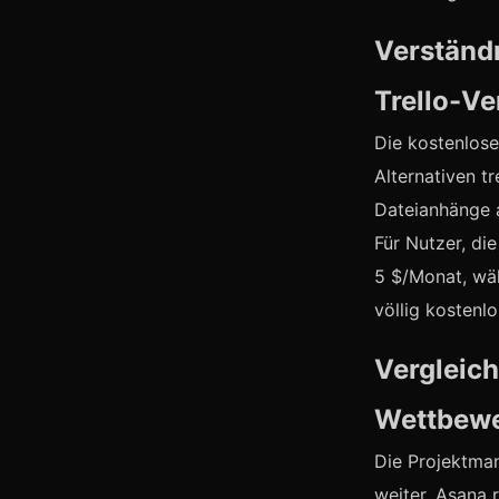
Verständ
Trello-Ve
Die kostenlose
Alternativen t
Dateianhänge a
Für Nutzer, di
5 $/Monat, wä
völlig kostenlo
Vergleich
Wettbew
Die Projektma
weiter. Asana 