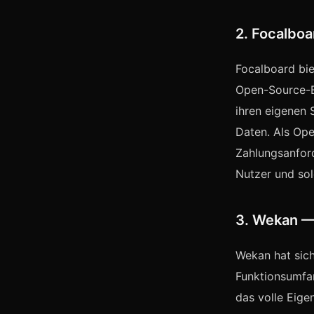
2. Focalbo
Focalboard bie
Open-Source-E
ihren eigenen S
Daten. Als Ope
Zahlungsanford
Nutzer und sol
3. Wekan —
Wekan hat sic
Funktionsumfan
das volle Eige