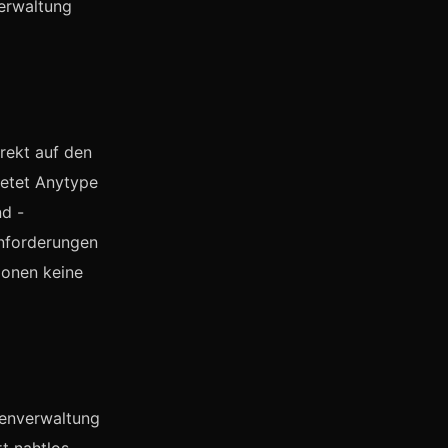
erwaltung
irekt auf den
ietet Anytype
nd -
anforderungen
ionen keine
benverwaltung