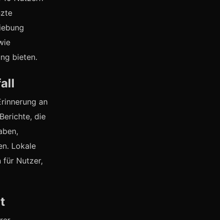
nzte
hiebung
wie
ng bieten.
all
 Erinnerung an
Berichte, die
aben,
en. Lokale
 für Nutzer,
t