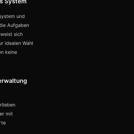
es System
ssystem und
 die Aufgaben
weist sich
ur idealen Wahl
en keine
erwaltung
rlieben
er mit
rte