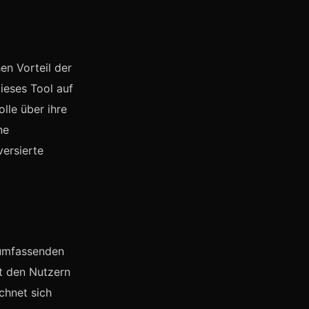
en Vorteil der
ieses Tool auf
lle über ihre
ne
versierte
 umfassenden
bt den Nutzern
chnet sich