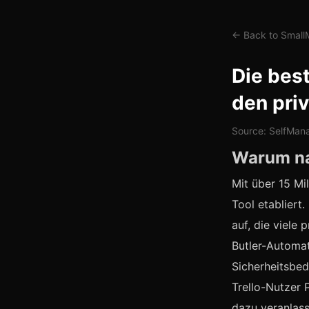
← Back to Smal
Die best
den pri
Source: SelfMana
Warum na
Mit über 15 Mi
Tool etabliert
auf, die viele
Butler-Automat
Sicherheitsbed
Trello-Nutzer
dazu veranlass