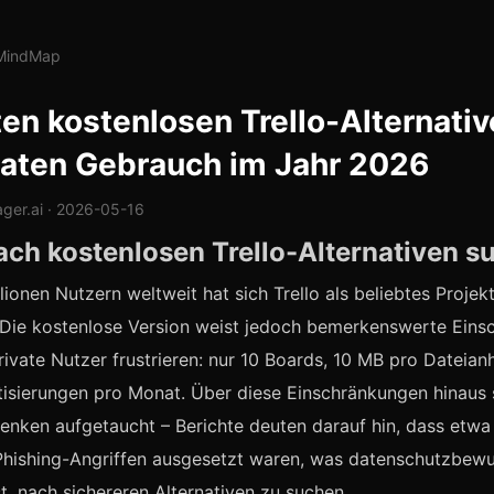
lMindMap
en kostenlosen Trello-Alternativ
vaten Gebrauch im Jahr 2026
ger.ai · 2026-05-16
ch kostenlosen Trello-Alternativen s
llionen Nutzern weltweit hat sich Trello als beliebtes Proj
. Die kostenlose Version weist jedoch bemerkenswerte Ein
 private Nutzer frustrieren: nur 10 Boards, 10 MB pro Datei
isierungen pro Monat. Über diese Einschränkungen hinaus 
enken aufgetaucht – Berichte deuten darauf hin, dass etwa
 Phishing-Angriffen ausgesetzt waren, was datenschutzbew
t, nach sichereren Alternativen zu suchen.