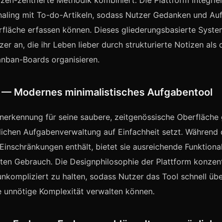
izen-zentrierte Methodik kombiniert. Die Plattform integrie
naling mit To-do-Artikeln, sodass Nutzer Gedanken und Au
fläche erfassen können. Dieses gliederungsbasierte Syste
er an, die ihr Leben lieber durch strukturierte Notizen als 
Kanban-Boards organisieren.
st — Modernes minimalistisches Aufgabentool
Anerkennung für seine saubere, zeitgenössische Oberfläche
lichen Aufgabenverwaltung auf Einfachheit setzt. Während 
 Einschränkungen enthält, bietet sie ausreichende Funktional
aten Gebrauch. Die Designphilosophie der Plattform konzent
unkompliziert zu halten, sodass Nutzer das Tool schnell ü
 unnötige Komplexität verwalten können.