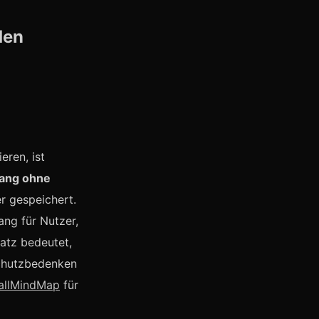
den
eren, ist
gang ohne
r gespeichert.
ng für Nutzer,
satz bedeutet,
schutzbedenken
allMindMap
für