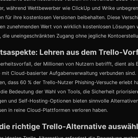
zer, während Wettbewerber wie ClickUp und Wrike unbegre
ien für ihre kostenlosen Versionen beibehalten. Diese Versc
 den zunehmenden Wert von wirklich kostenlosen Lösungen 
die uneingeschränkten Zugang ohne jegliche Kontoerstellu
tsaspekte: Lehren aus dem Trello-Vorf
erheitsvorfall, der Millionen von Nutzern betrifft, dient als
ie mit Cloud-basierter Aufgabenverwaltung verbunden sind. 
en, dass 60 % der Trello-Nutzer Phishing-Versuche erlebt h
 die Bedeutung der Wahl von Tools, die Sicherheit priorisier
en und Self-Hosting-Optionen bieten sinnvolle Alternativen
uen in reine Cloud-Plattformen verloren haben.
ie richtige Trello-Alternative auswähl