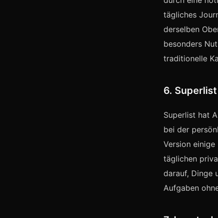
durch eine not
tägliches Jour
derselben Ober
besonders Nutz
traditionelle 
6. Superli
Superlist hat 
bei der persön
Version einige
täglichen priv
darauf, Dinge 
Aufgaben ohne