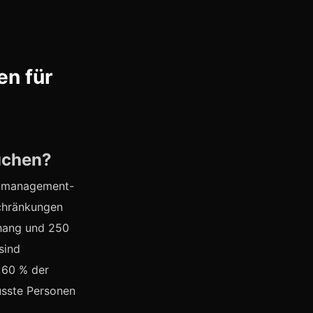
en für
uchen?
ektmanagement-
schränkungen
anhang und 250
sind
 60 % der
usste Personen