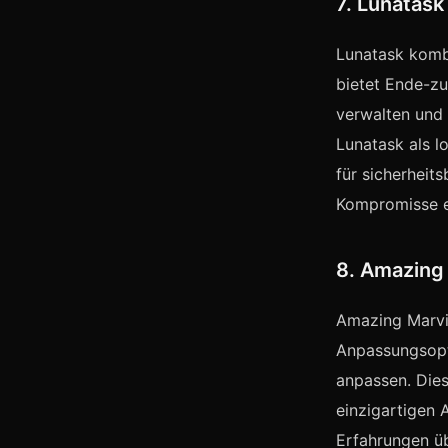
7. Lunatas
Lunatask komb
bietet Ende-zu
verwalten und 
Lunatask als l
für sicherheit
Kompromisse e
8. Amazing
Amazing Marvin
Anpassungsopti
anpassen. Dies
einzigartigen 
Erfahrungen üb