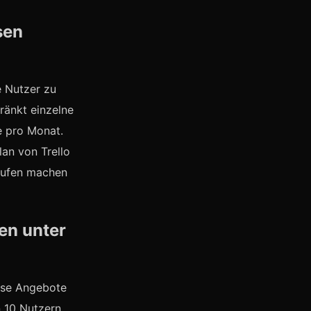
sen
e Nutzer zu
hränkt einzelne
e pro Monat.
lan von Trello
stufen machen
en unter
ose Angebote
 10 Nutzern