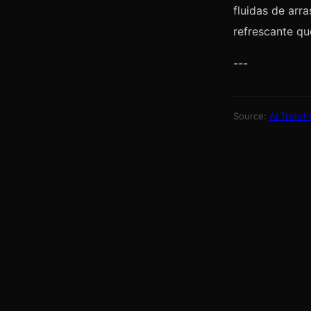
fluidas de arra
refrescante qu
---
Source:
AI Trend 