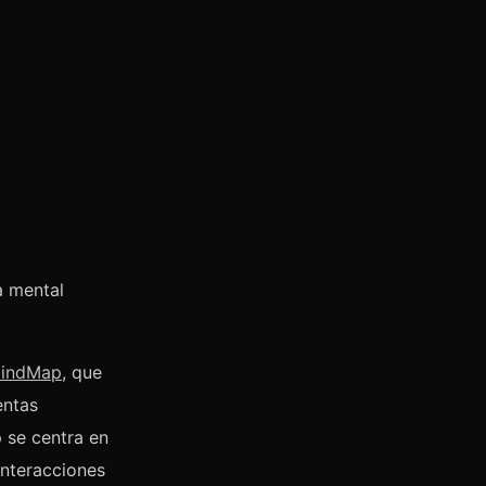
a mental
MindMap
, que
entas
 se centra en
interacciones