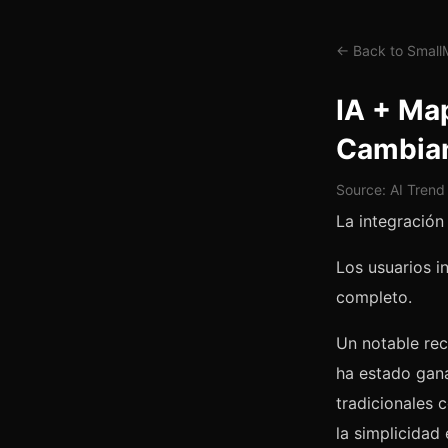
← Back to Smal
IA + Ma
Cambian
Source: AI Trend
La integración
Los usuarios 
completo.
Un notable rec
ha estado gana
tradicionales
la simplicidad