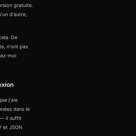
ersion gratuite.
'un d'autre,
cela. De
e, n'ont pas
sez-moi
exion
ue j'aie
nnées dans le
 il suffit
SV et JSON