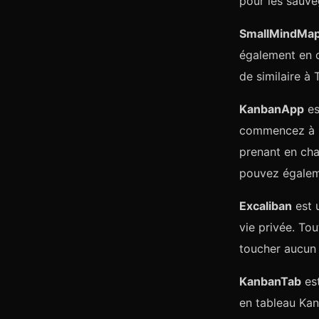
pour les sauv
SmallMindMa
également en c
de similaire à
KanbanApp
es
commencez à l'
prenant en char
pouvez égaleme
Excaliban
est 
vie privée. To
toucher aucun 
KanbanTab
est
en tableau Kan