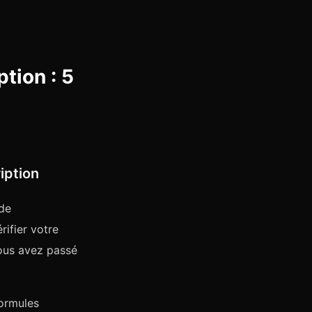
tion : 5
iption
de
rifier votre
ous avez passé
ormules