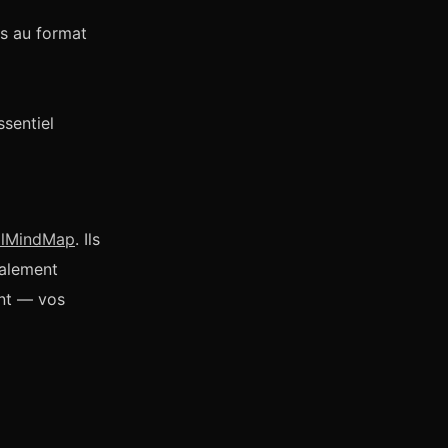
s au format
ssentiel
llMindMap
. Ils
talement
ent — vos