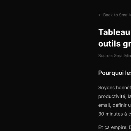
← Back to Smal
Tableau 
outils g
Source: SmallMi
Pourquoi le
Soyons honnête
productivité, 
email, définir
30 minutes à co
Et ça empire.