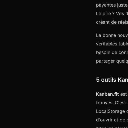
payantes juste 
Le pire ? Vos 
créant de réel
La bonne nouvel
véritables tab
besoin de conn
partager quelq
5 outils Ka
Kanban.fit
est 
trouvés. C'est
LocalStorage de
d'ouvrir et de