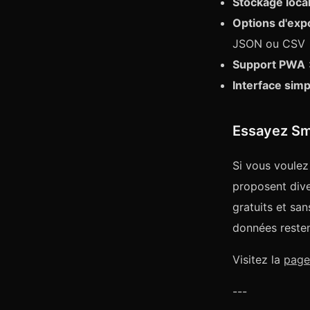
Stockage loca
Options d'exp
JSON ou CSV
Support PWA
Interface simp
Essayez Sm
Si vous voulez
proposent dive
gratuits et sa
données resten
Visitez la
page
---