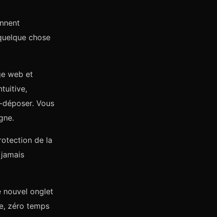
nnent
 quelque chose
ge web et
tuitive,
r-déposer. Vous
gne.
otection de la
 jamais
 nouvel onglet
e, zéro temps