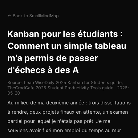
← Back to SmallMindMap
Kanban pour les étudiants :
Comment un simple tableau
m'a permis de passer
d'échecs à des A
Source: LearnWiseDaily 2025 Kanban for Students guide,
TheGradCafe 2025 Student Productivity Tools guide · 2026-
05-20
Au milieu de ma deuxième année : trois dissertations
à rendre, deux projets finaux en attente, un examen
partiel pour lequel je n'étais pas prêt. Je me
souviens avoir fixé mon emploi du temps au mur