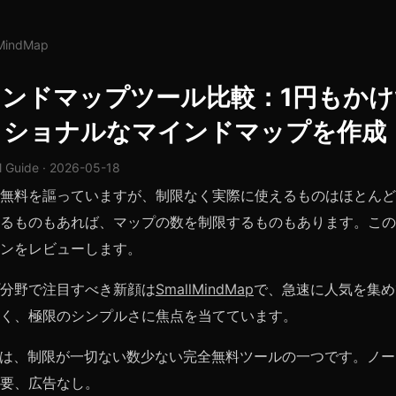
lMindMap
インドマップツール比較：1円もか
ッショナルなマインドマップを作成
l Guide · 2026-05-18
無料を謳っていますが、制限なく実際に使えるものはほとんど
るものもあれば、マップの数を制限するものもあります。この
ンをレビューします。
分野で注目すべき新顔は
SmallMindMap
で、急速に人気を集め
く、極限のシンプルさに焦点を当てています。
ndMapは、制限が一切ない数少ない完全無料ツールの一つです。ノ
要、広告なし。