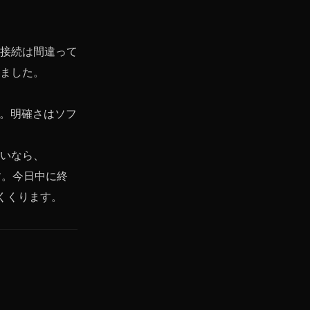
接続は間違って
ました。
い。明確さはソフ
いなら、
す。今日中に終
くくります。