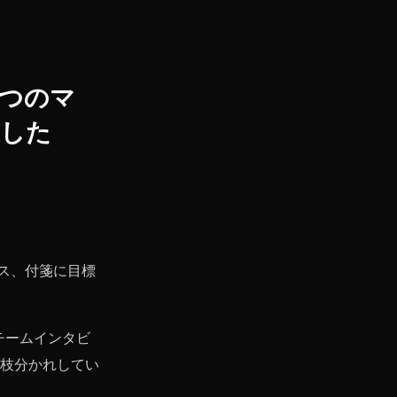
1つのマ
直した
ース、付箋に目標
チームインタビ
枝分かれしてい