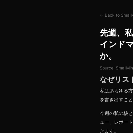
← Back to Smal
先週、私
インド
か。
Source: SmallMi
なぜリス
私はあらゆる方法
を書き出すこと
今週の私の核と
ュー、レポート
きます。