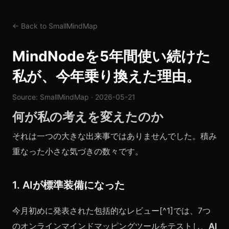
← Back to SmallMindMap
MindNodeを5年間使い続けた
私が、今年乗り換えた理由。
Source: SmallMindMap · 2026-05-21
何が私の考えを変えたのか
それは一つの大きな出来事ではありませんでした。積み
重なった小さな気づきの数々です。
1. AIが標準装備になった
今月初めに発表された包括的なレビュー[^1]では、7つ
のオンラインマインドマッピングツールをテストし、
AI