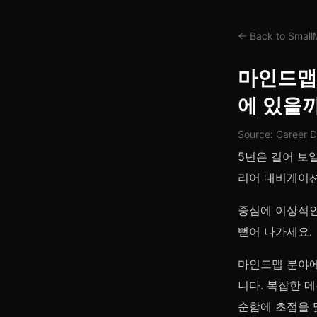
← Back to Smal
마인드맵을
에 있을
Source: Career 
5년은 길어 보
리어 내비게이션
중심에 이상적인
뻗어 나가세요.
마인드맵 분야에
니다. 복잡한 메
순함에 초점을 