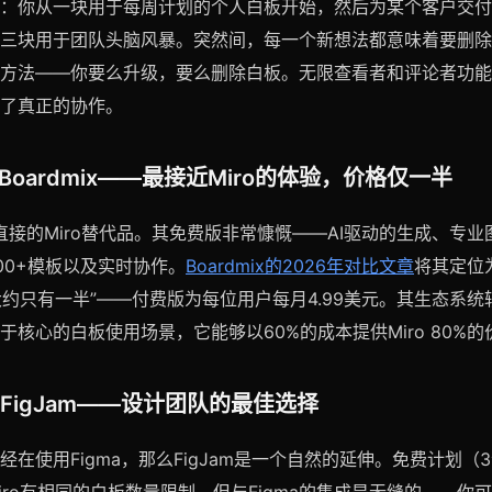
：你从一块用于每周计划的个人白板开始，然后为某个客户交付
三块用于团队头脑风暴。突然间，每一个新想法都意味着要删除
方法——你要么升级，要么删除白板。无限查看者和评论者功能
了真正的协作。
Boardmix——最接近Miro的体验，价格仅一半
是最直接的Miro替代品。其免费版非常慷慨——AI驱动的生成、专
00+模板以及实时协作。
Boardmix的2026年对比文章
将其定位
格大约只有一半”——付费版为每位用户每月4.99美元。其生态系
于核心的白板使用场景，它能够以60%的成本提供Miro 80%的
FigJam——设计团队的最佳选择
经在使用Figma，那么FigJam是一个自然的延伸。免费计划（