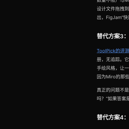
数量不限）与M
设计文件拖拽到
出，FigJam
替代方案3：
ToolPick的评
册，无追踪。它
手绘风格，让一
因为Miro的
真正的问题不是“
吗？”如果答案是
替代方案4：S