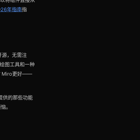
可以将组件直接从
的2026年指南
指
全开源，无需注
、绘图工具和一种
Miro更好——
之外提供的那些功能
烦恼。