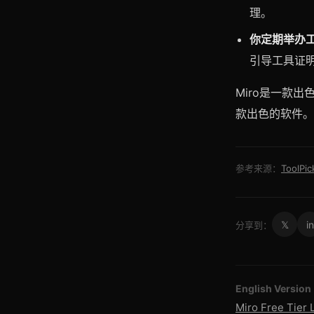
理。
你定期举办
引导工具证
Miro是一款
款出色的软件。
参考来源：
ToolPic
𝕏
in
分享到：
English Version
Miro Free Tier 