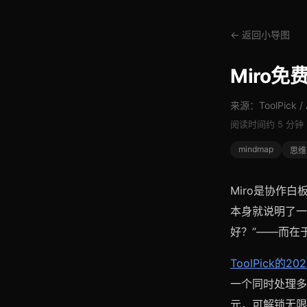
← 返回小导图
Miro
来源：ToolPick / A
阅读时间约 5 分钟
mindmap
思维
Miro是协作白
本身就说明了一
好？”——而在
ToolPick的20
一个同时处理多
元，可解锁无限