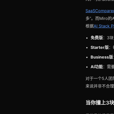
SaaSCompar
多”。而Mir
根据
AI Stac
免费版
：3
Starter版
：
Business版
AI功能
：需要
对于一个5人团队
来说并非不合理
当你撞上3