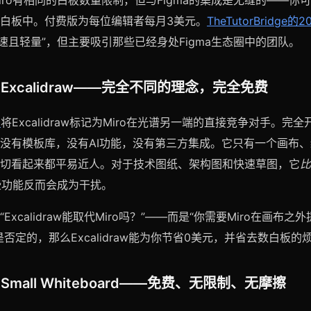
iro有相同的白板数量限制，但与Figma的集成是无缝的——你
白板中。付费版为每位编辑者每月3美元。
TheTutorBridge
“快速且轻量”，但主要吸引那些已经身处Figma生态圈中的团队。
Excalidraw——完全不同的理念，完全免费
测
将Excalidraw标记为Miro在光谱另一端的直接竞争对手。完
没有模板库，没有AI功能，没有第三方集成。它只有一个画布
切看起来都平易近人。对于技术图纸、架构图和快速草图，它
比
那些功能反而会成为干扰。
Excalidraw能取代Miro吗？”——而是“你需要Miro在画布
否定的，那么Excalidraw能为你节省0美元，并省去数白板的
mall Whiteboard——免费、无限制、无摩擦