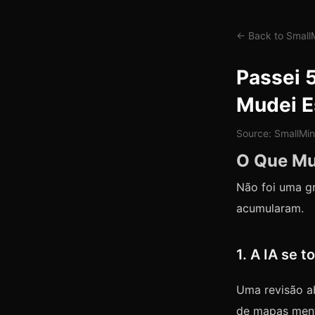
← Back to Smal
Passei 
Mudei E
Source: SmallMi
O Que Mu
Não foi uma g
acumularam.
1. A IA se 
Uma revisão ab
de mapas ment