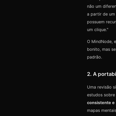
não um difere
a partir de u
possuem recur
um clique."
O MindNode, e
bonito, mas s
padrão.
2. A portab
Uma revisão s
estudos sobre
consistente e
mapas mentais