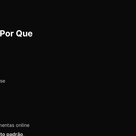
 Por Que
 se
mentas online
ito padrão
,