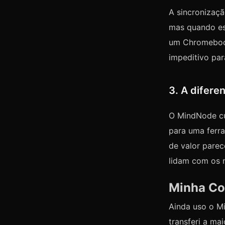
A sincronizaç
mas quando e
um Chromebook
impeditivo par
3. A difere
O MindNode cu
para uma ferr
de valor parec
lidam com os 
Minha Co
Ainda uso o M
transferi a ma