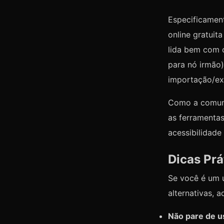
Especificamen
online gratuit
lida bem com o
para nó irmão)
importação/ex
Como a comuni
as ferramenta
acessibilidade
Dicas Pr
Se você é um 
alternativas, a
Não pare de u