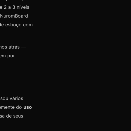
 2 a 3 níveis
e NuromBoard
 de esboço com
nos atrás —
cem por
sou vários
temente do
uso
sa de seus