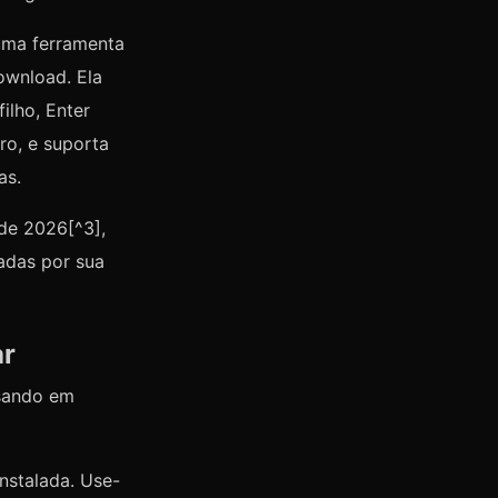
ma ferramenta
ownload. Ela
ilho, Enter
ro, e suporta
as.
de 2026[^3],
adas por sua
ar
nsando em
nstalada. Use-