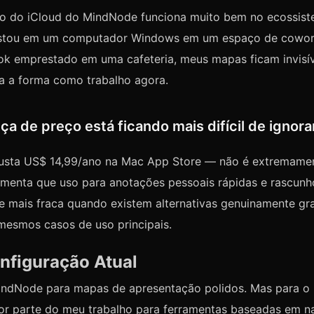
ão do iCloud do MindNode funciona muito bem no ecossist
stou em um computador Windows em um espaço de cowor
 emprestado em uma cafeteria, meus mapas ficam invisíve
a a forma como trabalho agora.
nça de preço está ficando mais difícil de ignora
sta US$ 14,99/ano na Mac App Store — não é extremamen
amenta que uso para anotações pessoais rápidas e rascunh
e mais fraca quando existem alternativas genuinamente gra
mesmos casos de uso principais.
nfiguração Atual
indNode para mapas de apresentação polidos. Mas para o u
ior parte do meu trabalho para ferramentas baseadas em n