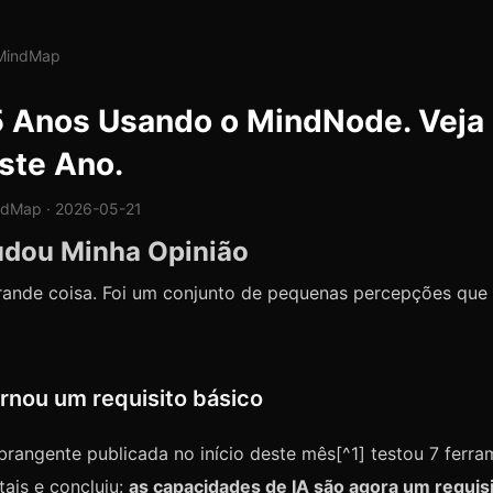
lMindMap
5 Anos Usando o MindNode. Veja
ste Ano.
ndMap · 2026-05-21
dou Minha Opinião
rande coisa. Foi um conjunto de pequenas percepções que
tornou um requisito básico
rangente publicada no início deste mês[^1] testou 7 ferra
ais e concluiu:
as capacidades de IA são agora um requis