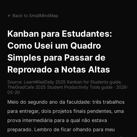
← Back to SmallMindMap
Kanban para Estudantes:
Como Usei um Quadro
Simples para Passar de
Reprovado a Notas Altas
Source: LearnWiseDaily 2025 Kanban for Students guide,
TheGradCafe 2025 Student Productivity Tools guide · 2026-
05-20
Meio do segundo ano da faculdade: três trabalhos
para entregar, dois projetos finais pendentes, uma
prova intermediária para a qual não estava
preparado. Lembro de ficar olhando para meu