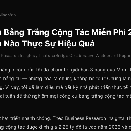
lMindMap
 Bảng Trắng Cộng Tác Miễn Phí 
 Nào Thực Sự Hiệu Quả
 Research Insights / TheTutorBridge Collaborative Whiteboard Repor
háng, nhóm của tôi đã chạm tới giới hạn 3 bảng của Miro. 
c bảng cũ — nhưng hóa ra chúng không hề "cũ." Chúng là 
. Vì vậy, tôi đã làm điều mà bất kỳ nhà phát triển thực tế
hai tuần để thử nghiệm mọi công cụ bảng trắng cộng tác mà
phát triển nhanh chóng. Theo
Business Research Insights
, t
g cộng tác được định giá 2,25 tỷ đô la vào năm 2026 và d