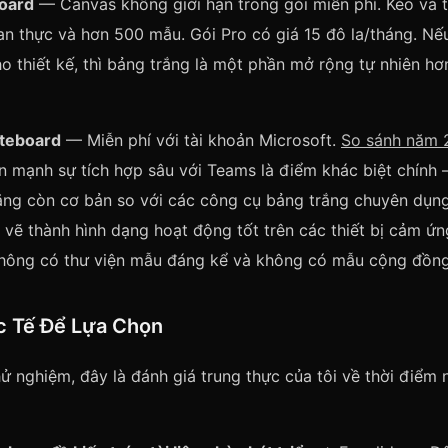
oard
— Canvas không giới hạn trong gói miễn phí. Kéo và t
ian thực và hơn 500 mẫu. Gói Pro có giá 15 đô la/tháng. Nế
 thiết kế, thì bảng trắng là một phần mở rộng tự nhiên hơ
iteboard
— Miễn phí với tài khoản Microsoft.
So sánh năm 
 mạnh sự tích hợp sâu với Teams là điểm khác biệt chính 
ăng còn cơ bản so với các công cụ bảng trắng chuyên dụng
 vẽ thành hình dạng hoạt động tốt trên các thiết bị cảm ứ
không có thư viện mẫu đáng kể và không có mẫu cộng đồng
 Tế Để Lựa Chọn
hử nghiệm, đây là đánh giá trung thực của tôi về thời điểm