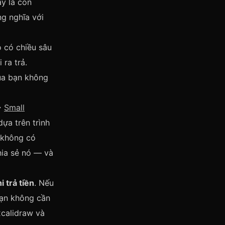
y là con
g nghĩa với
 có chiều sâu
 ra trả.
ủa bạn không
→
Small
ựa trên trình
, không có
hia sẻ nó — và
 trả tiền
. Nếu
bạn không cần
xcalidraw và