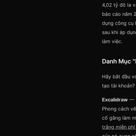
4,02 tỷ đô la
báo cáo năm 
dụng công cụ 
sau khi áp dụ
làm việc.
Danh Mục "
Hãy bắt đầu vớ
tạo tài khoản?
Excalidraw
— H
Phong cách vẽ 
cố gắng làm m
trắng miễn ph