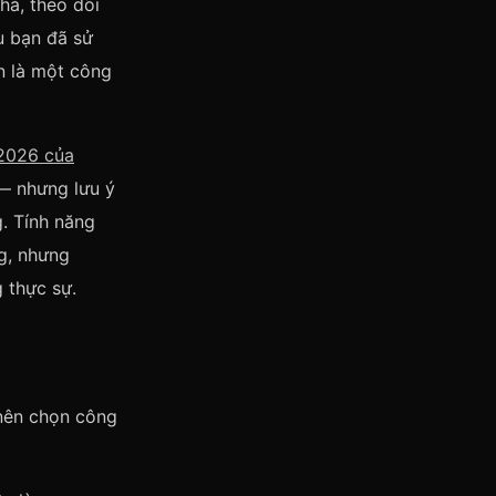
hả, theo dõi
u bạn đã sử
n là một công
2026 của
— nhưng lưu ý
. Tính năng
ng, nhưng
 thực sự.
 nên chọn công