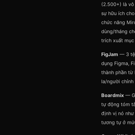
(2.500+) là vô
sự hữu ích ch
chức năng Miro
dùng/tháng cho
trích xuất mục
FigJam
— 3 tệp
dụng Figma, Fi
thành phần từ 
la/người chỉnh
Boardmix
— Gó
tự động tóm tắ
định vị nó như
tương tự ở mứ