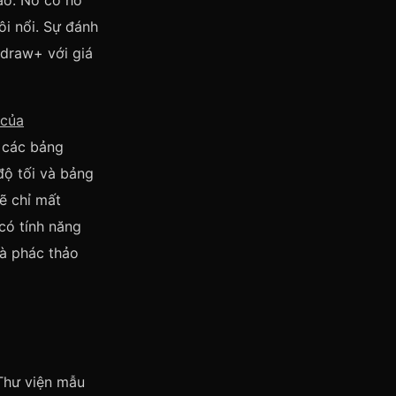
ào. Nó có hỗ
ôi nổi. Sự đánh
idraw+ với giá
 của
 các bảng
độ tối và bảng
ẽ chỉ mất
có tính năng
và phác thảo
 Thư viện mẫu