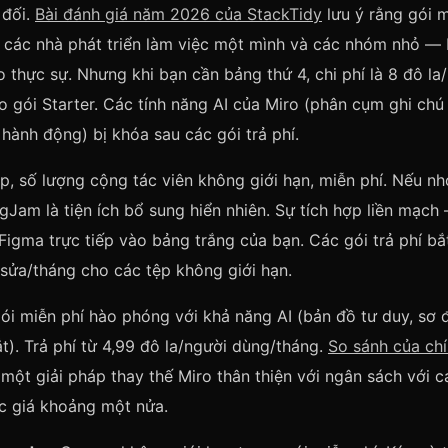
 đối.
Bài đánh giá năm 2026 của StackTidy
lưu ý rằng gói m
o các nhà phát triển làm việc một mình và các nhóm nhỏ —
 thực sự. Nhưng khi bạn cần bảng thứ 4, chi phí là 8 đô la
 gói Starter. Các tính năng AI của Miro (phân cụm ghi chú 
 hành động) bị khóa sau các gói trả phí.
, số lượng cộng tác viên không giới hạn, miễn phí. Nếu n
gJam là tiện ích bổ sung hiển nhiên. Sự tích hợp liền mạch
Figma trực tiếp vào bảng trắng của bạn. Các gói trả phí bắ
 sửa/tháng cho các tệp không giới hạn.
i miễn phí hào phóng với khả năng AI (bản đồ tư duy, sơ 
t). Trả phí từ 4,99 đô la/người dùng/tháng.
So sánh của ch
 một giải pháp thay thế Miro thân thiện với ngân sách với c
c giá khoảng một nửa.