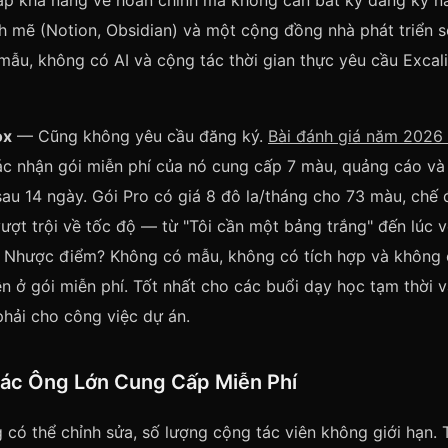
ấp khả năng vẽ hoàn chỉnh mà không cần bất kỳ đăng ký n
h mẽ (Notion, Obsidian) và một cộng đồng nhà phát triển s
mẫu, không có AI và cộng tác thời gian thực yêu cầu Excal
ox
— Cũng không yêu cầu đăng ký.
Bài đánh giá năm 2026
c nhận gói miễn phí của nó cung cấp 7 màu, quảng cáo và
sau 14 ngày. Gói Pro có giá 8 đô la/tháng cho 73 màu, chế 
vượt trội về tốc độ — từ "Tôi cần một bảng trắng" đến lúc v
. Nhược điểm? Không có mẫu, không có tích hợp và không 
iễn ở gói miễn phí. Tốt nhất cho các buổi dạy học tạm thời 
hải cho công việc dự án.
ác Ông Lớn Cung Cấp Miễn Phí
có thể chỉnh sửa, số lượng cộng tác viên không giới hạn.