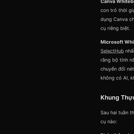
Canva Whiteb
con trỏ thời g
dụng Canva cho
cụ riêng biệt.
Microsoft Wh
SelectHub
nhấn
rằng bộ tính n
chuyển đổi nét
không có AI, 
Khung Thực
Sau hai tuần t
cụ nào: