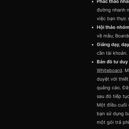
Phác thảo nhan
đường nhanh nh
việc bạn thực 
Hội thảo nhóm,
về mẫu; Boardmi
Giảng dạy, dạy
cần tài khoản.
Bản đồ tư duy
Whiteboard
. M
duyệt với thiế
quảng cáo. Đây
sau đó tiếp tụ
Một điều cuối
bạn sử dụng b
một gói trả ph