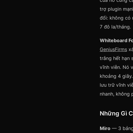
của nó cung c
trợ plugin mạn
đổi: không có 
7 đô la/tháng.
Whiteboard F
GeniusFirms
xá
trắng hết hạn 
vĩnh viễn. Nó 
khoảng 4 giây
lưu trữ vĩnh v
nhanh, không p
Những Gì C
Miro
— 3 bảng 