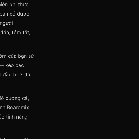
iễn phí thực
 bạn có được
/người
dán, tóm tắt,
hóm của bạn sử
 — kéo các
t đầu từ 3 đô
đồ xương cá,
ính Boardmix
ác tính năng