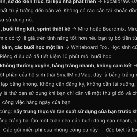
h, sơ đồ kiến trúc, tài liệu nhà phát triển
→ Excalidraw. Đâ
ất từ ý tưởng đến bản vẽ. Không có rào cản tài khoản đồn
sự sử dụng nó.
 buổi tổng kết, sprint thiết kế
→ Miro hoặc Boardmix. Miro
x có tỷ lệ giá trên tính năng tốt hơn nếu bạn tự bỏ tiền túi
 kèm, các buổi học một lần
→ Whiteboard Fox. Học sinh c
 Riêng điều đó đã tiết kiệm 10 phút mỗi buổi học.
 không thường xuyên, bảng trắng nhanh, không cam kết
ột phần của hệ sinh thái SmallMindMap, đây là bảng trắng d
t lập bằng không. Không cần đăng ký, không cần tải xuống
 là thứ bạn sử dụng khi bạn chỉ cần vẽ một thứ gì đó và c
c công việc hàng ngày của bạn.
 cùng:
hãy trung thực về tần suất sử dụng của bạn trước khi
ảng trắng hai lần một tuần cho các buổi động não nhanh, 
í. Các gói miễn phí của những công cụ này — đặc biệt là E