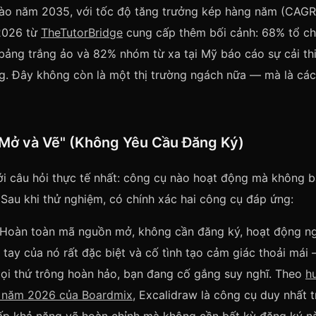
 vào năm 2035, với tốc độ tăng trưởng kép hàng năm (CAGR)
2026 từ
TheTutorBridge
cung cấp thêm bối cảnh: 68% tổ ch
bảng trắng ảo và 82% nhóm từ xa tại Mỹ báo cáo sự cải th
ng. Đây không còn là một thị trường ngách nữa — mà là cá
Mở và Vẽ" (Không Yêu Cầu Đăng Ký)
i câu hỏi thực tế nhất: công cụ nào hoạt động mà không b
 Sau khi thử nghiệm, có chính xác hai công cụ đáp ứng:
oàn toàn mã nguồn mở, không cần đăng ký, hoạt động nga
tay của nó rất đặc biệt và cố tình tạo cảm giác thoải má
ọi thứ trông hoàn hảo, bạn đang cố gắng suy nghĩ. Theo
h
í năm 2026 của Boardmix
, Excalidraw là công cụ duy nhất