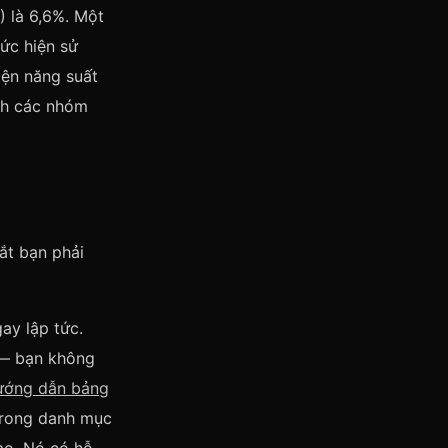
 là 6,6%. Một
ức hiện sử
iện năng suất
ch các nhóm
ắt bạn phải
y lập tức.
i — bạn không
ướng dẫn bảng
 trong danh mục