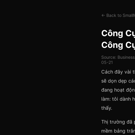
← Back to Smal
Công Cụ
Công Cụ
Source: Business
05-21
Cách đây vài t
sẽ dọn dẹp cá
đang hoạt động
làm: tôi dành 
thấy.
Thị trường đã 
mềm bảng trắn