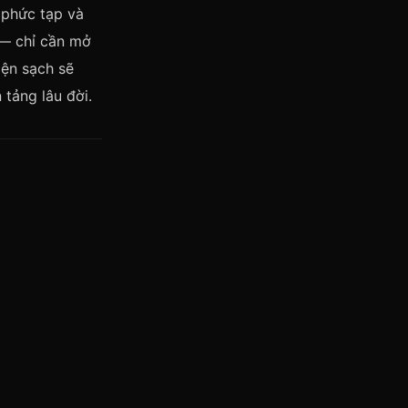
 phức tạp và
 — chỉ cần mở
iện sạch sẽ
tảng lâu đời.