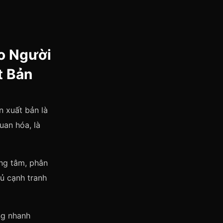
o Người
t Bản
n xuất bản là
uan hóa, là
ung tâm, phân
ủ cạnh tranh
ng nhanh