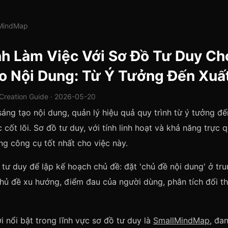
lMindMap
nh Làm Việc Với Sơ Đồ Tư Duy Ch
o Nội Dung: Từ Ý Tưởng Đến Xuấ
Creation Guide · 2026-05-20
sáng tạo nội dung, quản lý hiệu quả quy trình từ ý tưởng đế
cốt lõi. Sơ đồ tư duy, với tính linh hoạt và khả năng trực q
g công cụ tốt nhất cho việc này.
tư duy để lập kế hoạch chủ đề: đặt 'chủ đề nội dung' ở tr
hủ đề xu hướng, điểm đau của người dùng, phân tích đối th
i nổi bật trong lĩnh vực sơ đồ tư duy là
SmallMindMap
, đa