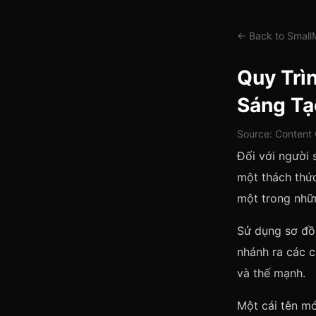
← Back to Smal
Quy Trì
Sáng Tạ
Source: Content 
Đối với người 
một thách thức 
một trong nhữn
Sử dụng sơ đồ 
nhánh ra các c
và thế mạnh.
Một cái tên mớ