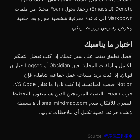
Denote (لـ Emacs) زخمًا. يحول Foam مجلدًا من ملفات
Markdown إلى قاعدة معرفية شخصية مع روابط خلفية
وعرض رسومي وروابط ويكي.
اختيار ما يناسبك
أفضل تطبيق يعتمد على سير عملك. إذا كنت تفضل التحكم
الكامل والملفات المحلية، فإن Obsidian أو Logseq خياران
قويان. إذا كنت تريد مساحة عمل جماعية شاملة، فإن
Notion صعب المنافسة. إذا كنت نادرًا ما تغادر VS Code،
جرب Foam. بالنسبة للمبرمجين الذين يستمتعون بالتخطيط
البصري للأفكار، يقدم
smallmindmap.com
أداة بسيطة
لإنشاء خرائط ذهنية تكمل أي ملاحظات تدونها.
Source:
程序员工具指南